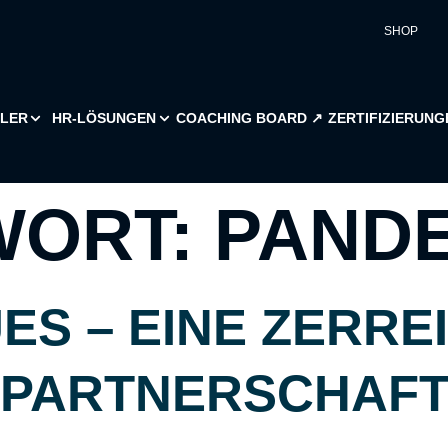
SHOP
ILER
HR-LÖSUNGEN
COACHING BOARD ↗︎
ZERTIFIZIERUNG
WORT:
PAND
S – EINE ZERREI
PARTNERSCHAFT