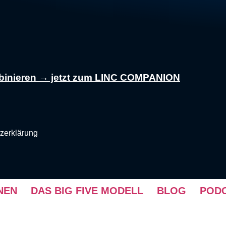
ombinieren → jetzt zum LINC COMPANION
zerklärung
NEN
DAS BIG FIVE MODELL
BLOG
PODC