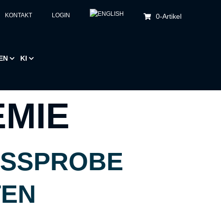
KONTAKT
LOGIN
0
-Artikel
EN
KI
EMIE
SSPROBE F
EN