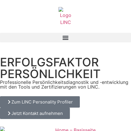
ERFOLGSFAKTOR
PERSÖNLICHKEIT
Profes­sio­nelle Persön­lich­keitsdiagnostik und ‑entwick­lung
mit den Tools und Zerti­fi­zie­rungen von LINC.
Zum LINC Personality Profiler
Jetzt Kontakt aufnehmen