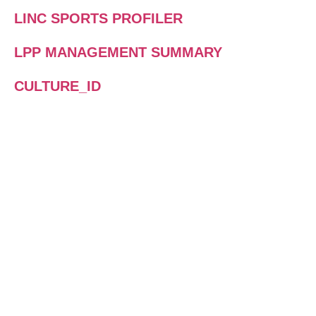
LINC SPORTS PROFILER
LPP MANAGEMENT SUMMARY
CULTURE_ID
WAS IST DER LINC
PERSONALITY PROFILER?
Der LINC PERSONALITY PROFILER
stellt einen neuen Ansatz im Bereich
der Persönlichkeitsanalyse und -
entwicklung dar. Ein Online-
Persönlichkeitstest, der auf dem
fundiertesten Modell der