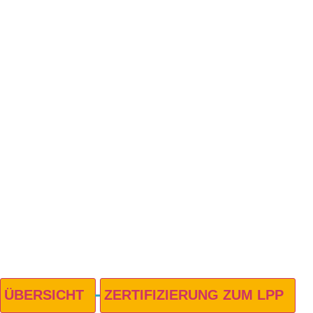
KOMPETENZMODELLEN
Wir überführen die Ergebnisse des
LINC PERSONALITY PROFILER
(LPP) passgenau in Ihr
unternehmensspezifisches
Kompetenzmodell – für maximale
Anschlussfähigkeit, konsistente
Profile, Auswertungen und
Entwicklungsimpulse.
ÜBERSICHT
ZERTIFIZIERUNG ZUM LPP