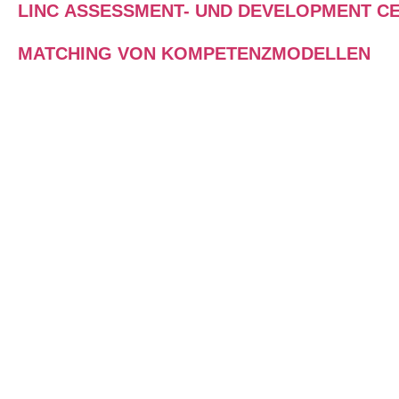
LINC ASSESSMENT- UND DEVELOPMENT C
MATCHING VON KOMPETENZMODELLEN
DIESE HR-LÖSUNGEN SETZEN
WIR FÜR SIE UM
Wir unterstützen Sie gerne mit
unseren erfahrenen Coaches und
Trainer:innen bei der Umsetzung
Ihrer LPP-bezogenen HR-Prozesse.