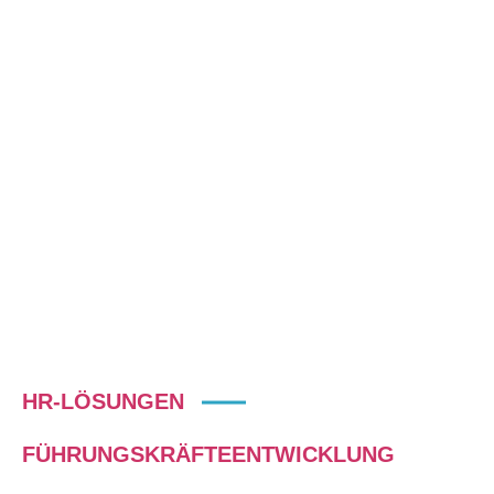
CULTURE_ID umfasst ein Set
unterschiedlichster Tools mit denen
alle Facetten internationaler
Geschäftstätigkeit individuell
weiterentwickelt werden könn
HR-LÖSUNGEN
FÜHRUNGSKRÄFTEENTWICKLUNG