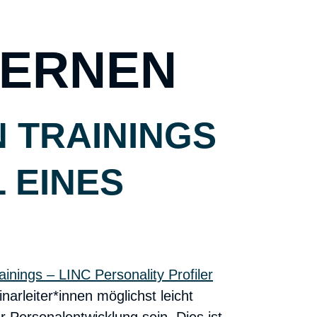
LERNEN
N TRAININGS
 EINES
arleiter*innen möglichst leicht