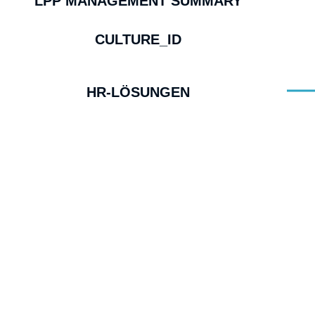
LPP MANAGEMENT SUMMARY
CULTURE_ID
HR-LÖSUNGEN
DIESE HR-LÖSUNGEN SETZEN
WIR FÜR SIE UM
Wir unterstützen Sie gerne mit
unseren erfahrenen Coaches und
Trainer:innen bei der Umsetzung
Ihrer LPP-bezogenen HR-Prozesse.