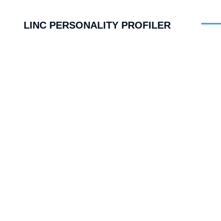
LINC PERSONALITY PROFILER
WAS IST DER LINC
PERSONALITY PROFILER?
Der LINC PERSONALITY PROFILER
stellt einen neuen Ansatz im Bereich
der Persönlichkeitsanalyse und -
entwicklung dar. Ein Online-
Persönlichkeitstest, der auf dem
fundiertesten Modell der
Persönlichkeitspsychologie beruht –
den BIG FIVE.