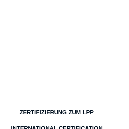
LPP ZERTIFIKATS­WORKSHOPS
Zertifikatsworkshops und
Weiterbildungsangebote für
Trainer:innen, Coaches, Fach- und
Führungskräfte in Verbindung mit
dem LINC PERSONALITY
PROFILER (BIG FIVE
Persönlichkeitstest)
ZERTIFIZIERUNG ZUM LPP
INTERNATIONAL CERTIFICATION