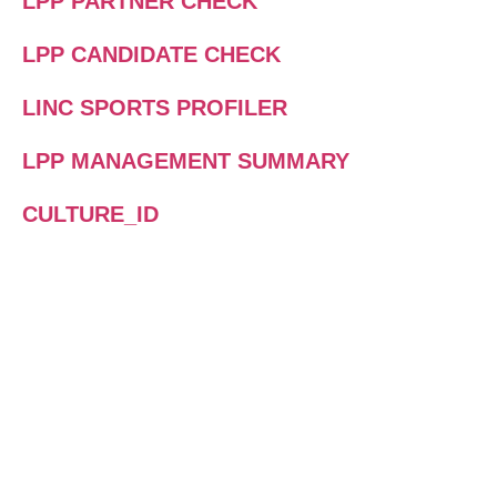
LPP PARTNER CHECK
LPP CANDIDATE CHECK
LINC SPORTS PROFILER
LPP MANAGEMENT SUMMARY
CULTURE_ID
WAS IST DER LINC
PERSONALITY PROFILER?
Der LINC PERSONALITY PROFILER
stellt einen neuen Ansatz im Bereich
der Persönlichkeitsanalyse und -
entwicklung dar. Ein Online-