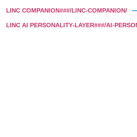
LINC COMPANION###/LINC-COMPANION/
LINC AI PERSONALITY-LAYER###/AI-PERSO
LINC COMPANION
Der LINC COMPANION ist ein KI-
Tool, das sowohl LPP-zertifizierten
Coaches als auch Anwender:innen im
Umgang mit dem LINC
PERSONALITY PROFILER
unterstützt. Er ist gleichermaßen
wissenschaftlich fundiert, datensicher
und flexibel einsetzbar.