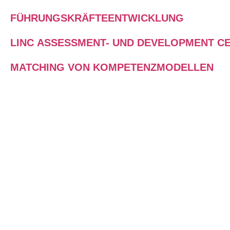
FÜHRUNGSKRÄFTEENTWICKLUNG
LINC ASSESSMENT- UND DEVELOPMENT C
MATCHING VON KOMPETENZMODELLEN
DIESE HR-LÖSUNGEN SETZEN
WIR FÜR SIE UM
Wir unterstützen Sie gerne mit
unseren erfahrenen Coaches und
Trainer:innen bei der Umsetzung
Ihrer LPP-bezogenen HR-Prozesse.