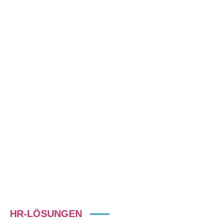
WAS IST CULTURE_ID?
CULTURE_ID umfasst ein Set
unterschiedlichster Tools mit denen
alle Facetten internationaler
Geschäftstätigkeit individuell
weiterentwickelt werden könn
HR-LÖSUNGEN