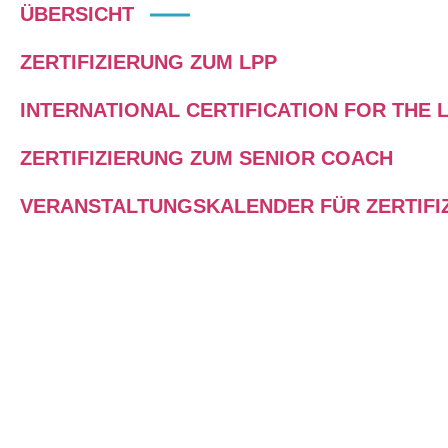
ÜBERSICHT
ZERTIFIZIERUNG ZUM LPP
INTERNATIONAL CERTIFICATION FOR THE 
ZERTIFIZIERUNG ZUM SENIOR COACH
VERANSTALTUNGSKALENDER FÜR ZERTIFI
LPP ZERTIFIKATS­WORKSHOPS
Zertifikatsworkshops und
Weiterbildungsangebote für
Trainer:innen, Coaches, Fach- und
Führungskräfte in Verbindung mit