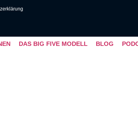
zerklärung
NEN
DAS BIG FIVE MODELL
BLOG
PODC