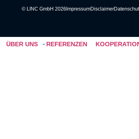
© LINC GmbH 2026
Impressum
Disclaimer
Datenschut
ÜBER UNS
REFERENZEN
KOOPERATIO
ABOUT US
Wir stellen uns vor