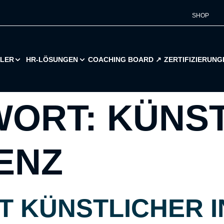
SHOP
ILER
HR-LÖSUNGEN
COACHING BOARD ↗︎
ZERTIFIZIERUNG
WORT:
KÜNST
ENZ
T KÜNSTLICHER 