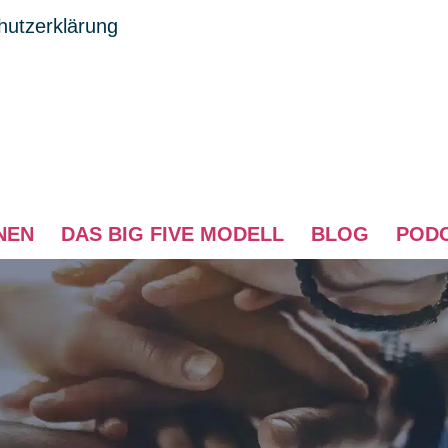
hutzerklärung
NEN
DAS BIG FIVE MODELL
BLOG
PODC