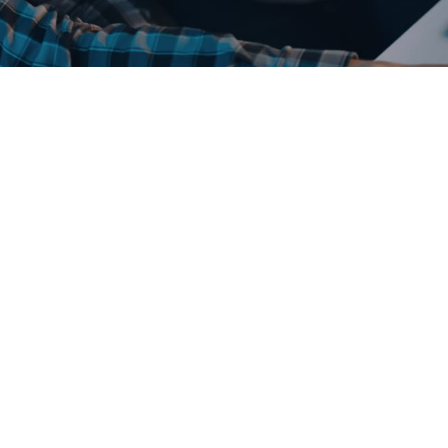
HEMA PERSÖNLICHKEITSENTWICKLUN
ierten Informationen rund um die Themen professio