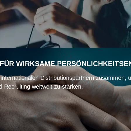
 FÜR WIRKSAME PERSÖNLICHKEITS
internationalen Distributionspartnern zusammen, u
 Recruiting weltweit zu stärken.