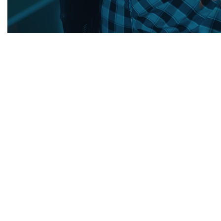
DER BLOG ÜBER ALLES ZUM T
Wir möchten mit diesem Blog allen Interess
moderne Psychologie zur Verfügung stellen.