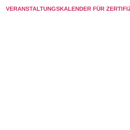
VERANSTALTUNGSKALENDER FÜR ZERTIFI
LPP ZERTIFIKATS­WORKSHOPS
Zertifikatsworkshops und
Weiterbildungsangebote für
Trainer:innen, Coaches, Fach- und
Führungskräfte in Verbindung mit
dem LINC PERSONALITY
PROFILER (BIG FIVE
Persönlichkeitstest)