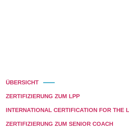
LINC PERSONALITY PROFILER
(LPP) passgenau in Ihr
unternehmensspezifisches
Kompetenzmodell – für maximale
Anschlussfähigkeit, konsistente
Profile, Auswertungen und
Entwicklungsimpulse.
ÜBERSICHT
ZERTIFIZIERUNG ZUM LPP
INTERNATIONAL CERTIFICATION FOR THE 
ZERTIFIZIERUNG ZUM SENIOR COACH