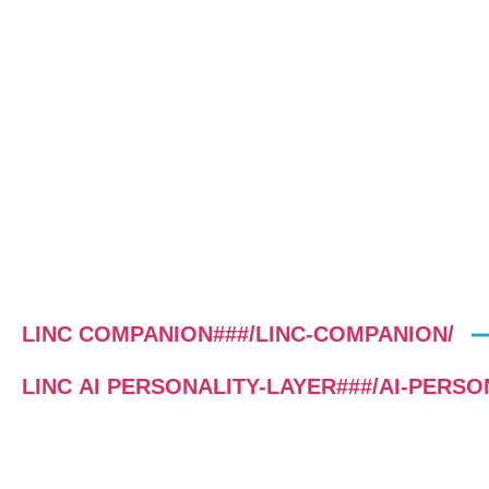
zertifizierten Coaches.
LINC COMPANION###/LINC-COMPANION/
LINC AI PERSONALITY-LAYER###/AI-PERSO
LINC COMPANION