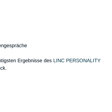
nengespräche
htigsten Ergebnisse des
LINC PERSONALITY
ick.