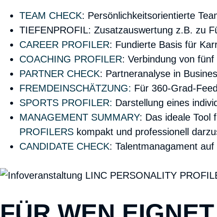
TEAM CHECK
:
Persönlichkeitsorientierte Te
TIEFENPROFIL:
Zusatzauswertung z.B. zu Fü
CAREER PROFILER
:
Fundierte Basis für Kar
COACHING PROFILER
: Verbindung von fün
PARTNER CHECK
:
Partneranalyse in Busine
FREMDEINSCHÄTZUNG:
Für 360-Grad-Feedb
SPORTS PROFILER:
Darstellung eines indivi
MANAGEMENT SUMMARY
:
Das ideale Tool 
PROFILERS
kompakt und professionell darzust
CANDIDATE CHECK
:
Talentmanagament auf B
FÜR WEN EIGNET