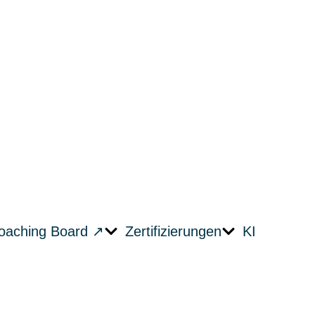
oaching Board ↗︎
Zertifizierungen
KI