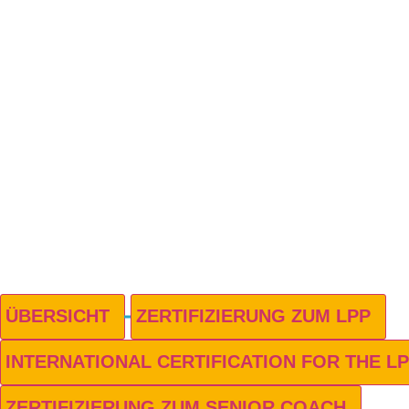
Wir überführen die Ergebnisse des
LINC PERSONALITY PROFILER
(LPP) passgenau in Ihr
unternehmensspezifisches
Kompetenzmodell – für maximale
Anschlussfähigkeit, konsistente
Profile, Auswertungen und
Entwicklungsimpulse.
ÜBERSICHT
ZERTIFIZIERUNG ZUM LPP
INTERNATIONAL CERTIFICATION FOR THE L
ZERTIFIZIERUNG ZUM SENIOR COACH