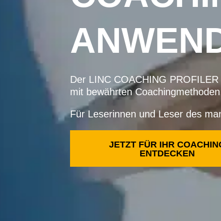
ANWEN
Der LINC COACHING PROFILER verb
mit bewährten Coachingmethoden, s
Für Leserinnen und Leser des ma
JETZT FÜR IHR COACHIN
ENTDECKEN