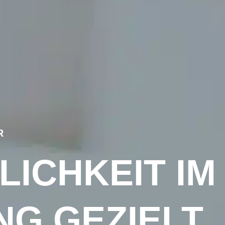
R
ICHKEIT IM
NG GEZIELT