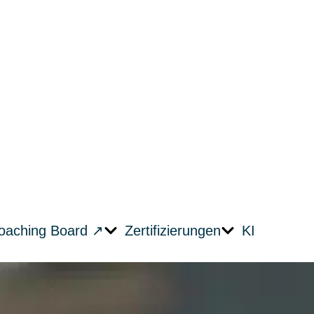
oaching Board ↗︎
Zertifizierungen
KI